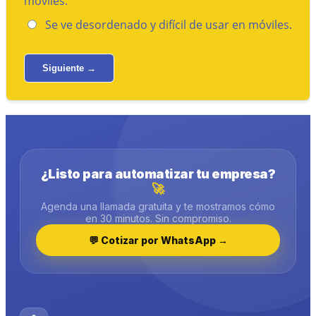
móviles.
Se ve desordenado y difícil de usar en móviles.
Siguiente →
¿Listo para automatizar tu empresa?
🚀
Agenda una llamada gratuita y te mostramos cómo
en 30 minutos. Sin compromiso.
💬 Cotizar por WhatsApp →