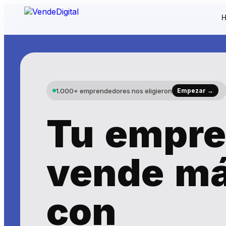
1.000+ emprendedores nos eligieron
Empezar →
Tu empre
vende m
con