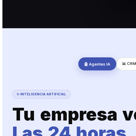
📊 CRM
🤖 Agentes IA
✨ INTELIGENCIA ARTIFICIAL
Tu empresa v
Las 24 horas.