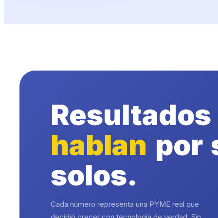
Resultados
hablan
por 
solos.
Cada número representa una PYME real que
decidió crecer con tecnología de verdad. Sin