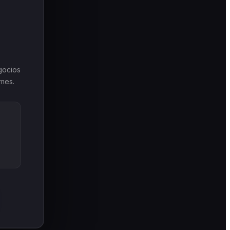
gocios
rmes.