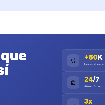
 que
+80
K
⏰
sí
Horas ahorrad
24
/7
🤖
Atención aut
3x
📈