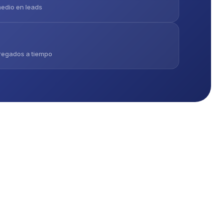
edio en leads
regados a tiempo