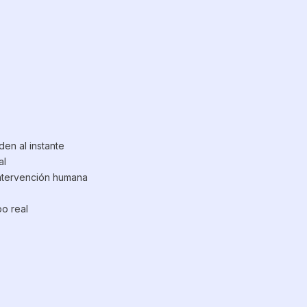
en al instante
al
intervención humana
o real