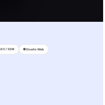
SEO / SEM
🌐 Diseño Web