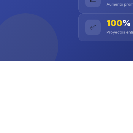
Aumento prom
100
%
✅
Proyectos ent